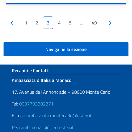
Paginazione
Pagina precedente
Pagina s
1
2
3
4
5
…
49
Naviga nella sezione
Sezione footer
Recapiti e Contatti
Ambasciata d’Italia a Monaco
17, Avenue de l’Annonciade – 98000 Monte Carlo
Tel:
0037793502271
E-mail:
ambasciata.montecarlo@esteri.it
Pec:
amb.monaco@cert.esteri.it