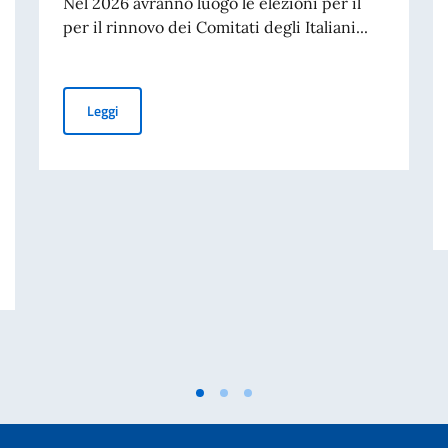
Nel 2026 avranno luogo le elezioni per il
per il rinnovo dei Comitati degli Italiani...
Leggi
cartacea per l'espatrio dal 3 agosto. Validità illimitata delle CIE emesse in fa