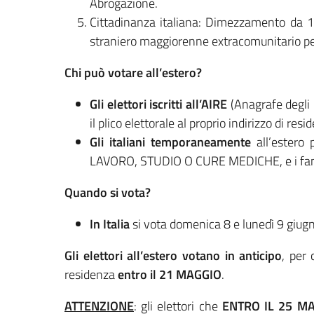
Abrogazione.
Cittadinanza italiana: Dimezzamento da 10 
straniero maggiorenne extracomunitario per 
Chi può votare all’estero?
Gli elettori iscritti all’AIRE
(Anagrafe degli 
il plico elettorale al proprio indirizzo di resi
Gli italiani temporaneamente
all’estero
LAVORO, STUDIO O CURE MEDICHE, e i famili
Quando si vota?
In Italia
si vota domenica 8 e lunedì 9 giug
Gli elettori all’estero votano in anticipo
, per 
residenza
entro il 21 MAGGIO
.
ATTENZIONE
: gli elettori che
ENTRO IL 25 M