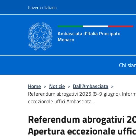
Salta al contenuto
Governo Italiano
Intestazione sito, social 
Ambasciata d'Italia Principato
Monaco
Sito ufficiale Ambasciata d'Italia 
Chi si
Home
>
Notizie
>
Dall’Ambasciata
>
Referendum abrogativi 2025 (8-9 giugno). Inform
eccezionale uffici Ambasciata...
Referendum abrogativi 20
Apertura eccezionale uffi