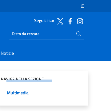
IT
Seguici su:
Cerca nel sito
Ricerca sito live
Notizie
vidi sui Social Network
NAVIGA NELLA SEZIONE
Multimedia