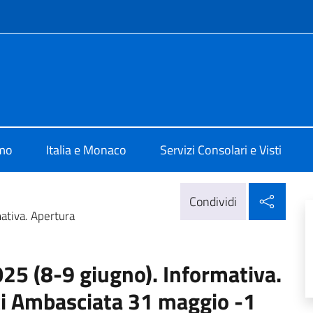
e menù
a Principato Monaco
amo
Italia e Monaco
Servizi Consolari e Visti
Condi
Condividi
ativa. Apertura
25 (8-9 giugno). Informativa.
ci Ambasciata 31 maggio -1