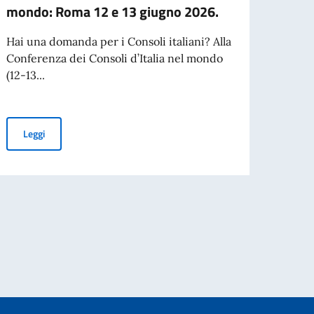
mondo: Roma 12 e 13 giugno 2026.
d'ide
d'ide
Hai una domanda per i Consoli italiani? Alla
02/08
Conferenza dei Consoli d’Italia nel mondo
carte
(12-13...
press
Si inf
Conferenza dei Consoli d'Italia nel mondo: Roma 12 e 13 giugno
Leggi
(CIC) 
3...
vore di cittadini ultrasettantenni.
Leg