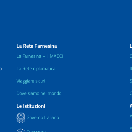
La Rete Farnesina
L
La Farnesina – il MAECI
C
o
La Rete diplomatica
I
Viaggiare sicuri
S
Dove siamo nel mondo
C
Le Istituzioni
A
Governo Italiano
A