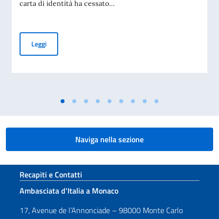
carta di identità ha cessato...
Cessazione della validità della carta d'identità cartacea per 
Leggi
Naviga nella sezione
Sezione footer
Recapiti e Contatti
Ambasciata d’Italia a Monaco
17, Avenue de l’Annonciade – 98000 Monte Carlo