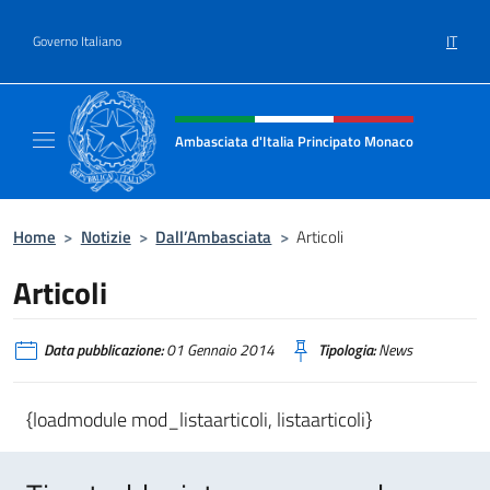
Salta al contenuto
IT
Governo Italiano
Intestazione sito, social e menù
Ambasciata d'Italia Principato Monaco
Sito ufficiale Ambasciata d'Italia a Princip
Home
>
Notizie
>
Dall’Ambasciata
>
Articoli
Articoli
Data pubblicazione:
01 Gennaio 2014
Tipologia:
News
{loadmodule mod_listaarticoli, listaarticoli}