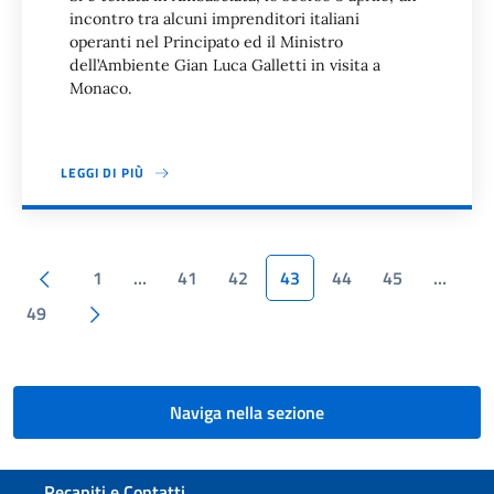
incontro tra alcuni imprenditori italiani
operanti nel Principato ed il Ministro
dell’Ambiente Gian Luca Galletti in visita a
Monaco.
LEGGI DI PIÙ
Paginazione
Pagina precedente
1
…
41
42
43
44
45
…
Pagina successiva
49
Naviga nella sezione
Sezione footer
Recapiti e Contatti