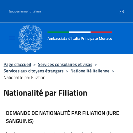
Aller au contenu
FR
Gouvernement Italien
Site Web, social et en-tête de m
Ambasciata d'Italia Principato Monaco
Sito ufficiale Ambasciata d'Italia a Princip
Page d'accueil
>
Services consulaires et visas
>
Services aux citoyens étrangers
>
Nationalité Italienne
>
Nationalité par Filiation
Nationalité par Filiation
DEMANDE DE NATIONALITÉ PAR FILIATION (IURE
SANGUINIS)