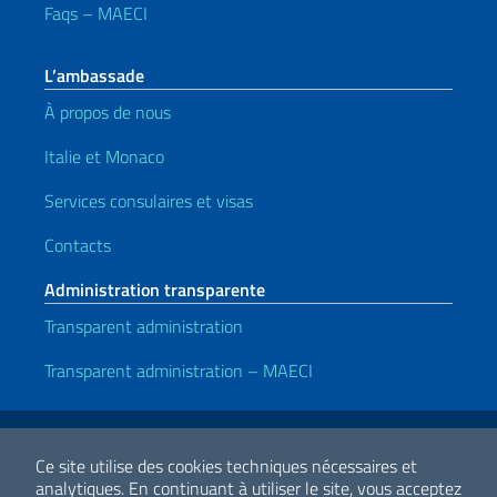
Faqs – MAECI
L’ambassade
À propos de nous
Italie et Monaco
Services consulaires et visas
Contacts
Administration transparente
Transparent administration
Transparent administration – MAECI
Liens utiles
Note legali
Privacy e cookie policy
Dichiarazione di accessibilità
Ce site utilise des cookies techniques nécessaires et
analytiques.
En continuant à utiliser le site, vous acceptez