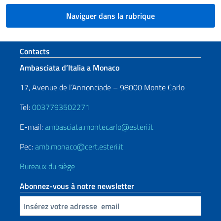
Naviguer dans la rubrique
Section de pied de page
Contacts
Ambasciata d’Italia a Monaco
17, Avenue de l’Annonciade – 98000 Monte Carlo
Tel:
0037793502271
E-mail:
ambasciata.montecarlo@esteri.it
Pec:
amb.monaco@cert.esteri.it
Bureaux du siège
Abonnez-vous à notre newsletter
Insert your email