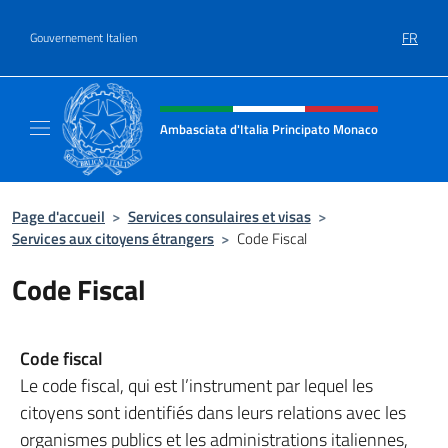
Aller au contenu
FR
Gouvernement Italien
Site Web, social et en-tête de m
Ambasciata d'Italia Principato Monaco
Sito ufficiale Ambasciata d'Italia a Princip
Page d'accueil
>
Services consulaires et visas
>
Services aux citoyens étrangers
>
Code Fiscal
Code Fiscal
Code fiscal
Le code fiscal, qui est l’instrument par lequel les
citoyens sont identifiés dans leurs relations avec les
organismes publics et les administrations italiennes,